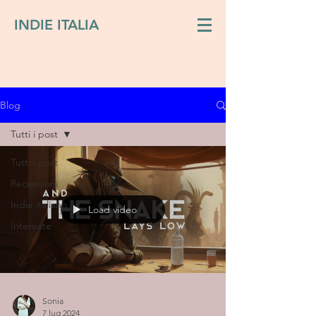
INDIE ITALIA
Blog
Tutti i post
Tutti i post
Recensioni
Indie italiano
Load video
Interviste
Sonia
7 lug 2024