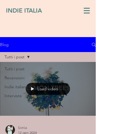
INDIE ITALIA
Blog
Tutti i post
Tutti i post
Recensioni
Indie italiano
Load video
Interviste
Sonia
12 gen 2024