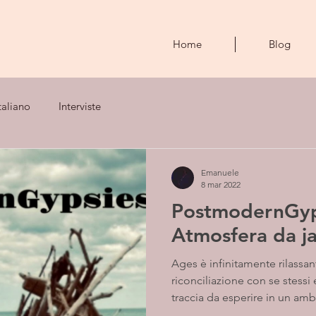
Home
Blog
taliano
Interviste
Emanuele
8 mar 2022
PostmodernGyp
Atmosfera da ja
Ages è infinitamente rilassa
riconciliazione con se stessi
traccia da esperire in un amb