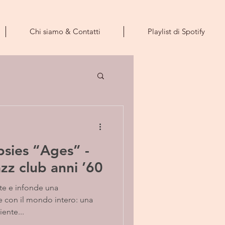
Chi siamo & Contatti
Playlist di Spotify
sies “Ages” -
zz club anni ’60
nte e infonde una
 e con il mondo intero: una
iente...