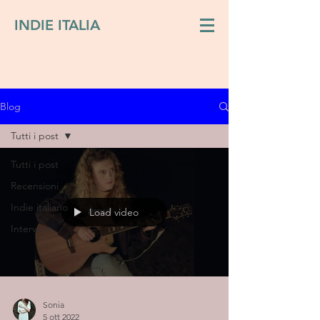
INDIE ITALIA
Blog
Tutti i post
Tutti i post
Recensioni
Indie italiano
Load video
Interviste
Sonia
5 ott 2022