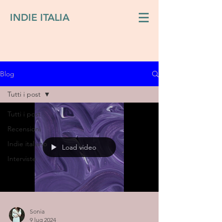
INDIE ITALIA
Blog
Tutti i post
Tutti i post
Recensioni
Indie italiano
Load video
Interviste
Sonia
9 lug 2024