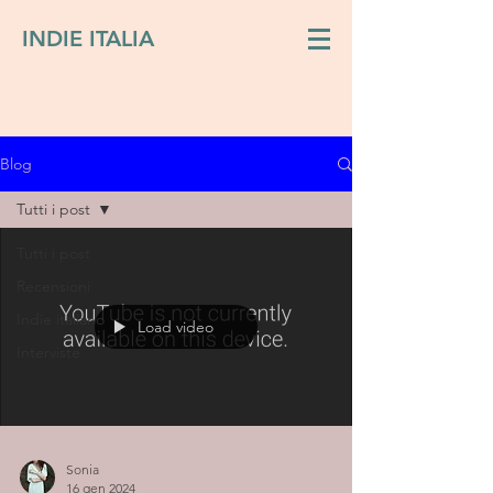
INDIE ITALIA
Blog
Tutti i post
Tutti i post
Recensioni
Indie italiano
Load video
Interviste
Sonia
16 gen 2024