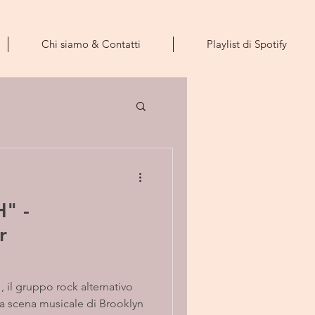
Chi siamo & Contatti
Playlist di Spotify
" -
r
, il gruppo rock alternativo
a scena musicale di Brooklyn