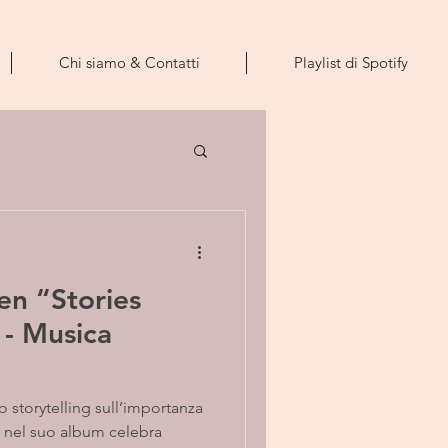
Chi siamo & Contatti
Playlist di Spotify
en “Stories
- Musica
 storytelling sull’importanza
e nel suo album celebra