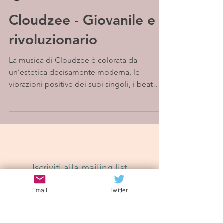
Cloudzee - Giovanile e
rivoluzionario
La musica di Cloudzee è colorata da
un’estetica decisamente moderna, le
vibrazioni positive dei suoi singoli, i beat
elettronici, la voce...
Iscriviti alla mailing list
Email
Twitter
Iscriviti Ora