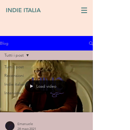
INDIE ITALIA
Blog
Tutti i post
Tutti i post
Recensioni
Indie italiano
Load video
Interviste
Emanuele
28 mag 2021