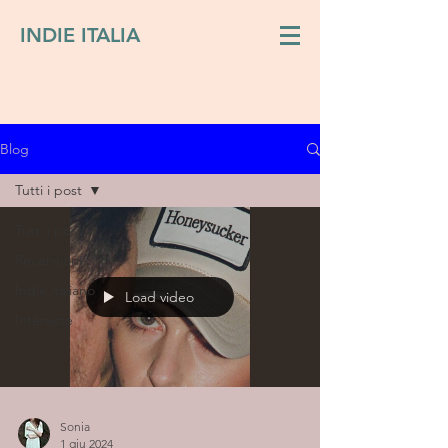
INDIE ITALIA
Blog
Tutti i post
Tutti i post
Recensioni
Indie italiano
Load video
Interviste
Sonia
1 giu 2024