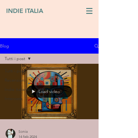
INDIE ITALIA
Blog
Tutti i post
Tutti i post
Recensioni
Indie italiano
Load video
Interviste
Sonia
14 feb 2024