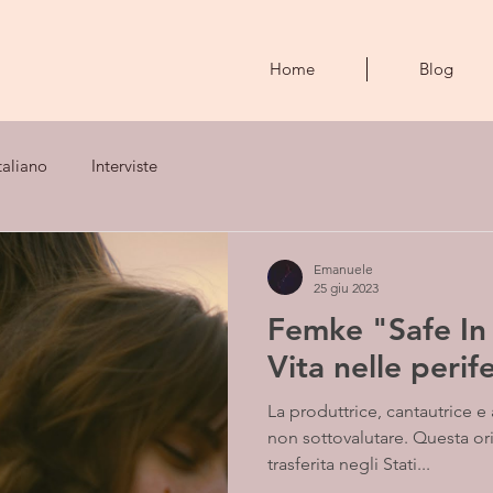
Home
Blog
taliano
Interviste
Emanuele
25 giu 2023
Femke "Safe In
Vita nelle perif
La produttrice, cantautrice e
non sottovalutare. Questa ori
trasferita negli Stati...