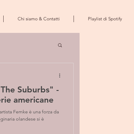
Chi siamo & Contatti
Playlist di Spotify
 The Suburbs" -
erie americane
 artista Femke è una forza da
ginaria olandese si è