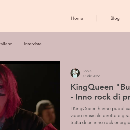
Home
Blog
taliano
Interviste
Sonia
13 dic 2022
KingQueen "Bu
- Inno rock di p
I KingQueen hanno pubblicat
video musicale diretto e gira
tratta di un inno rock energic