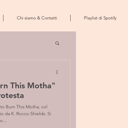
Chi siamo & Contatti
Playlist di Spotify
rn This Motha"
rotesta
o Burn This Motha, col
to da K. Rocco Shields. Si
o...