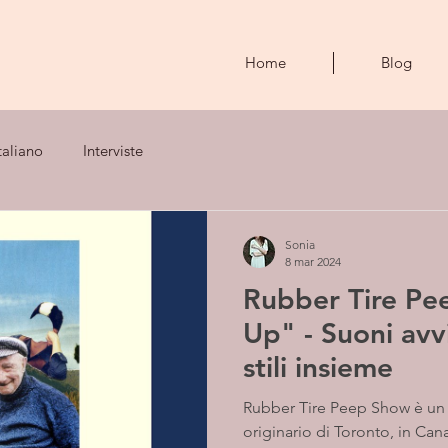
Home
Blog
taliano
Interviste
Sonia
8 mar 2024
Rubber Tire P
Up" - Suoni avvi
stili insieme
Rubber Tire Peep Show è un 
originario di Toronto, in Can