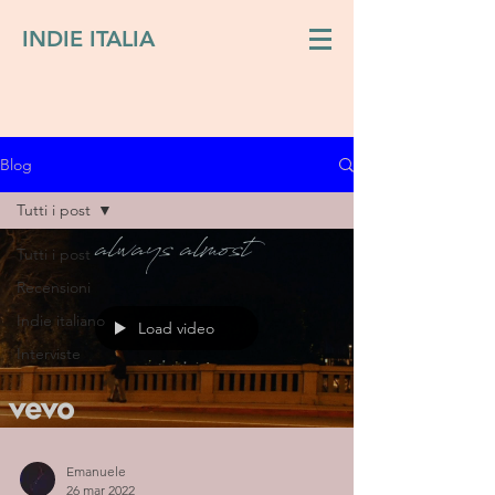
INDIE ITALIA
Blog
Tutti i post
Tutti i post
Recensioni
Indie italiano
Load video
Interviste
Emanuele
26 mar 2022