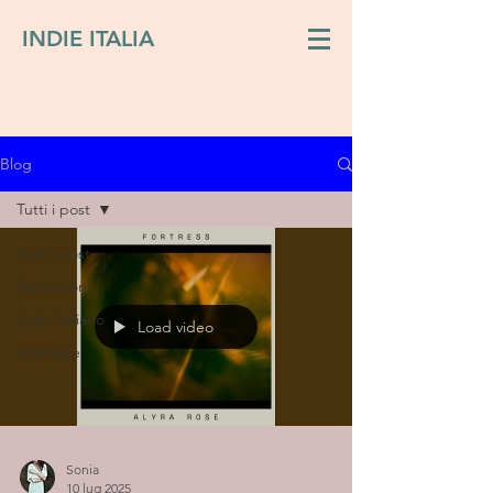
INDIE ITALIA
Blog
Tutti i post
Tutti i post
Recensioni
Indie italiano
Load video
Interviste
Sonia
10 lug 2025