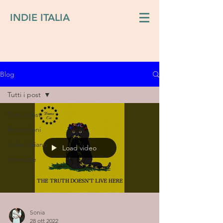
INDIE ITALIA
Blog
Tutti i post
Tutti i post
Recensioni
Indie italiano
Load video
Interviste
Sonia
28 ott 2022