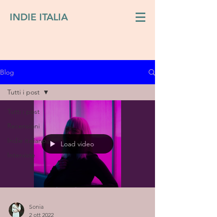
INDIE ITALIA
Blog
Tutti i post
Tutti i post
Recensioni
Indie italiano
Load video
Interviste
Sonia
2 ott 2022