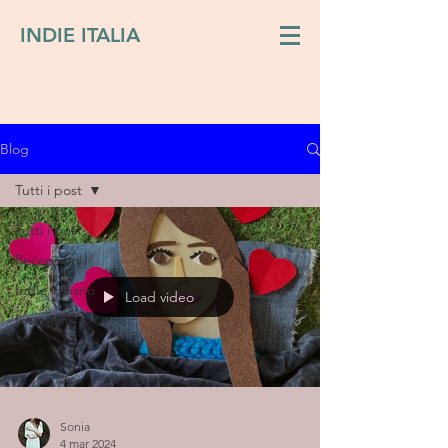
INDIE ITALIA
Blog
Tutti i post
Tutti i post
Recensioni
Indie italiano
Load video
Interviste
Sonia
4 mar 2024