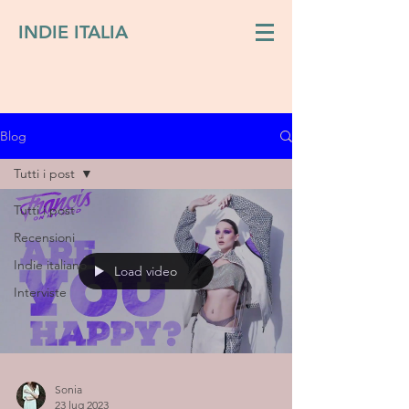
INDIE ITALIA
Blog
Tutti i post
Tutti i post
Recensioni
Indie italiano
Load video
Interviste
Sonia
23 lug 2023