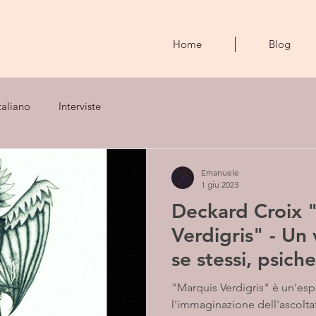
Home
Blog
taliano
Interviste
Emanuele
1 giu 2023
Deckard Croix 
Verdigris" - Un
se stessi, psich
inebriante
"Marquis Verdigris" è un'esp
l'immaginazione dell'ascolta