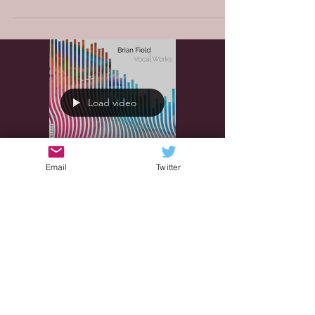
Load video
Email
Twitter
Sonia
15 nov 2021
Brian Field “Vocal
Works” - Sublime
musicalità