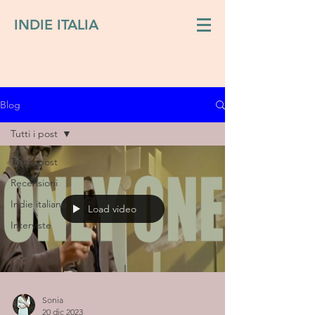
INDIE ITALIA
Blog
Tutti i post
Tutti i post
Recensioni
Indie italiano
Load video
Interviste
Sonia
20 dic 2023