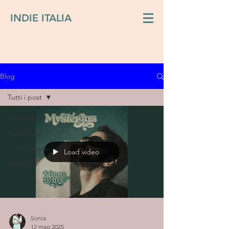
INDIE ITALIA
Blog
Tutti i post
Tutti i post
Recensioni
Indie italiano
Load video
Interviste
Sonia
12 mag 2025