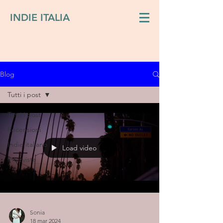
INDIE ITALIA
Blog
Tutti i post
Tutti i post
Recensioni
Indie italiano
Load video
Interviste
Sonia
18 mar 2024