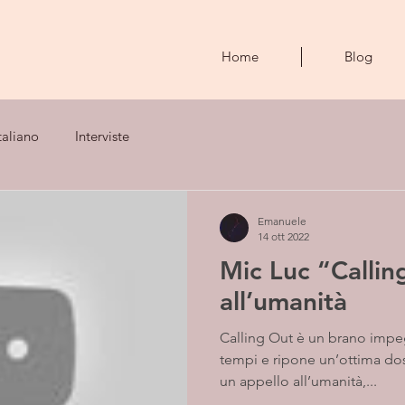
Home
Blog
taliano
Interviste
Emanuele
14 ott 2022
Mic Luc “Callin
all’umanità
Calling Out è un brano impeg
tempi e ripone un’ottima dose
un appello all’umanità,...