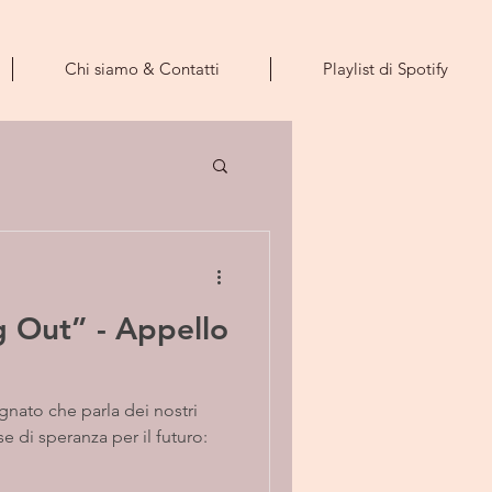
Chi siamo & Contatti
Playlist di Spotify
g Out” - Appello
nato che parla dei nostri
 di speranza per il futuro: