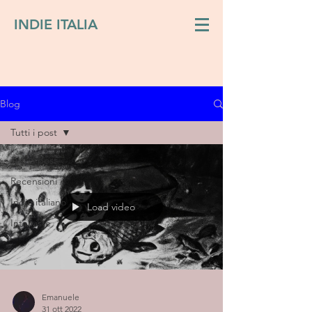
INDIE ITALIA
Blog
Tutti i post
Tutti i post
Recensioni
Indie italiano
Load video
Interviste
Emanuele
31 ott 2022