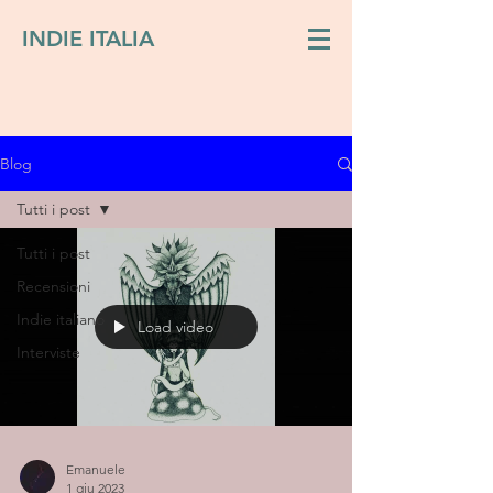
INDIE ITALIA
Blog
Tutti i post
Tutti i post
Recensioni
Indie italiano
Load video
Interviste
Emanuele
1 giu 2023