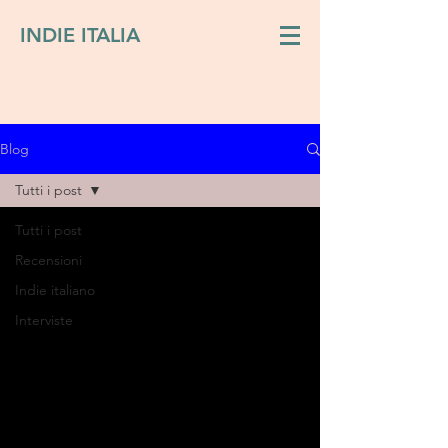
INDIE ITALIA
Blog
Tutti i post
Tutti i post
Recensioni
Indie italiano
Interviste