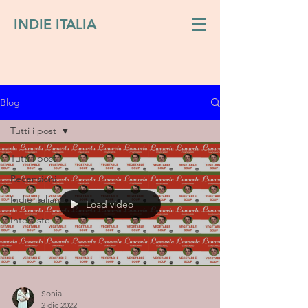
INDIE ITALIA
Blog
Tutti i post
Tutti i post
Recensioni
Indie italiano
Load video
Interviste
Sonia
2 dic 2022