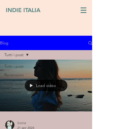
INDIE ITALIA
Blog
Tutti i post
Tutti i post
Recensioni
Indie italiano
Load video
Interviste
Sonia
21 apr 2024