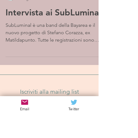
Intervista ai SubLuminal
SubLuminal è una band della Bayarea e il
nuovo progetto di Stefano Corazza, ex
Matildapunto. Tutte le registrazioni sono
state effettuate...
Iscriviti alla mailing list
Email
Twitter
Iscriviti Ora