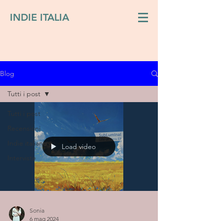
INDIE ITALIA
Blog
Tutti i post
Tutti i post
Recensioni
Indie italiano
Load video
Interviste
Sonia
6 mag 2024