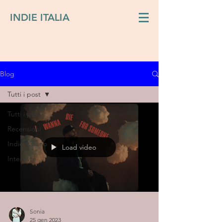
INDIE ITALIA
Blog
Tutti i post
Tutti i post
Recensioni
Indie italiano
Load video
Interviste
Sonia
25 gen 2023