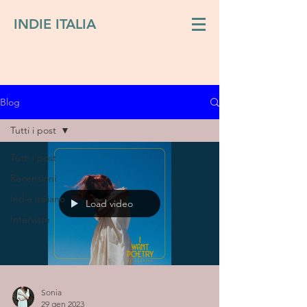
INDIE ITALIA
Blog
Tutti i post
Tutti i post
Recensioni
Indie italiano
Load video
Interviste
Sonia
29 gen 2023