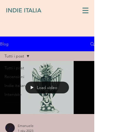
INDIE ITALIA
Blog
Tutti i post
Tutti i post
Recensioni
Indie italiano
Load video
Interviste
Emanuele
1 giu 2023