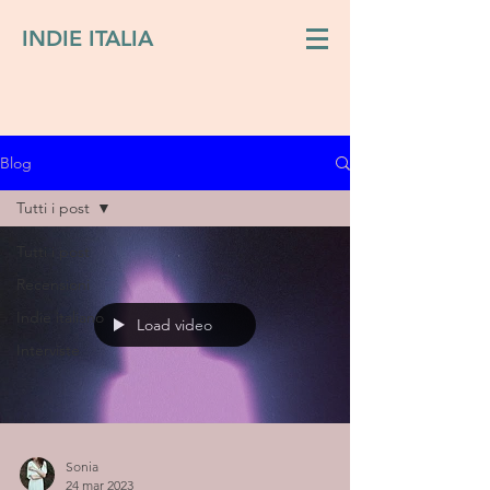
INDIE ITALIA
Blog
Tutti i post
Tutti i post
Recensioni
Indie italiano
Load video
Interviste
Sonia
24 mar 2023