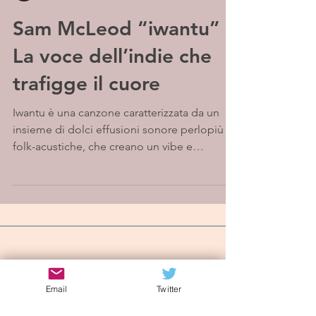
Sam McLeod “iwantu” -
La voce dell’indie che
trafigge il cuore
Iwantu è una canzone caratterizzata da un
insieme di dolci effusioni sonore perlopiù
folk-acustiche, che creano un vibe e
un’atmosfera da...
Iscriviti alla mailing list
Email
Twitter