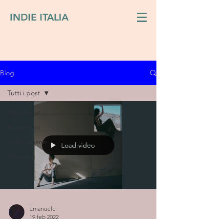
INDIE ITALIA
Blog
Tutti i post
Tutti i post
Recensioni
Indie italiano
Load video
Interviste
Emanuele
19 feb 2022