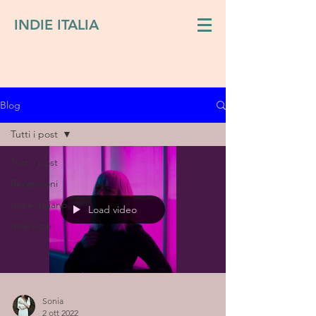
INDIE ITALIA
Blog
Tutti i post
Tutti i post
Recensioni
Indie italiano
Load video
Interviste
Sonia
2 ott 2022