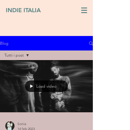
INDIE ITALIA
Blog
Tutti i post
Tutti i post
Recensioni
Indie italiano
Load video
Interviste
Sonia
14 feb 2023