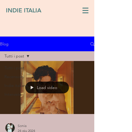
INDIE ITALIA
Blog
Tutti i post
Tutti i post
Recensioni
Indie italiano
Load video
Interviste
Sonia
24 giu 2024