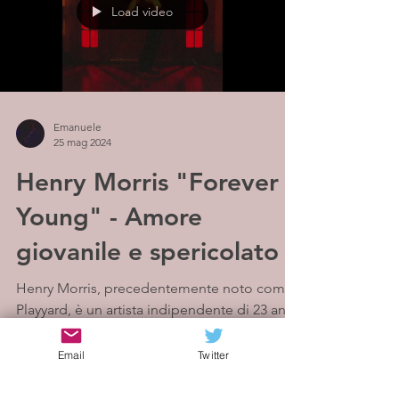
Load video
Emanuele
25 mag 2024
Henry Morris "Forever
Young" - Amore
giovanile e spericolato
Henry Morris, precedentemente noto come
Playyard, è un artista indipendente di 23 anni
nato e residente a Los Angeles, in California.
In...
Email
Twitter