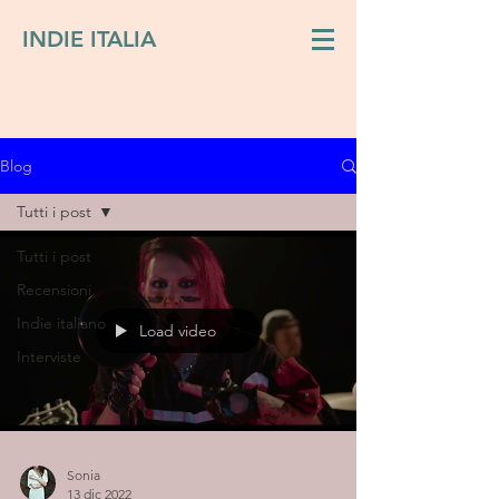
INDIE ITALIA
Blog
Tutti i post
Tutti i post
Recensioni
Indie italiano
Load video
Interviste
Sonia
13 dic 2022