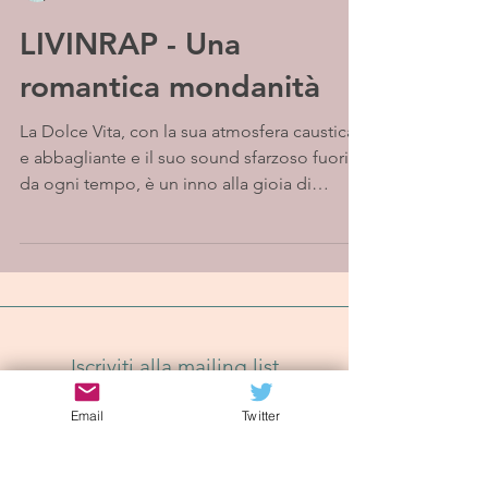
LIVINRAP - Una
romantica mondanità
La Dolce Vita, con la sua atmosfera caustica
e abbagliante e il suo sound sfarzoso fuori
da ogni tempo, è un inno alla gioia di
vivere,...
Iscriviti alla mailing list
Email
Twitter
Iscriviti Ora