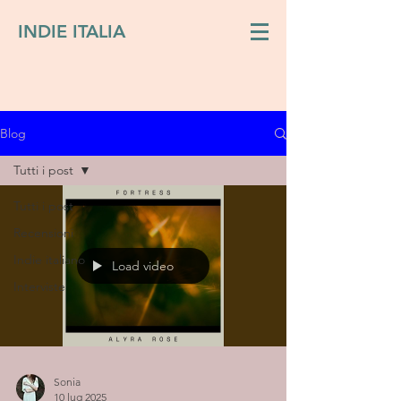
INDIE ITALIA
Blog
Tutti i post
Tutti i post
Recensioni
Indie italiano
Load video
Interviste
Sonia
10 lug 2025