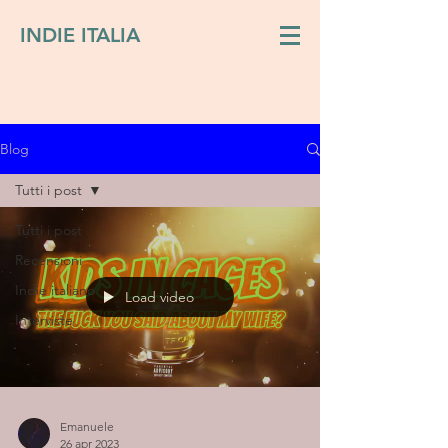
INDIE ITALIA
Blog
Tutti i post
Tutti i post
Recensioni
Indie italiano
Load video
Interviste
Emanuele
26 apr 2023