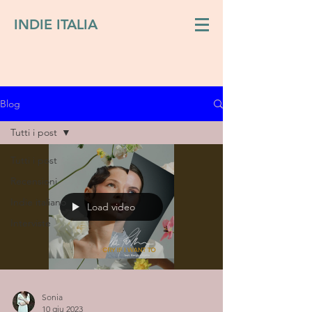
INDIE ITALIA
Blog
Tutti i post
Tutti i post
Recensioni
Indie italiano
Load video
Interviste
Sonia
10 giu 2023