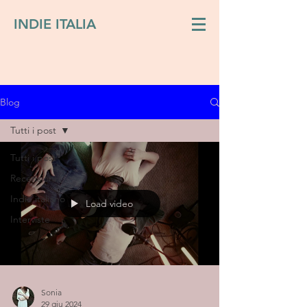
INDIE ITALIA
Blog
Tutti i post
Tutti i post
Recensioni
Indie italiano
Load video
Interviste
Sonia
29 giu 2024