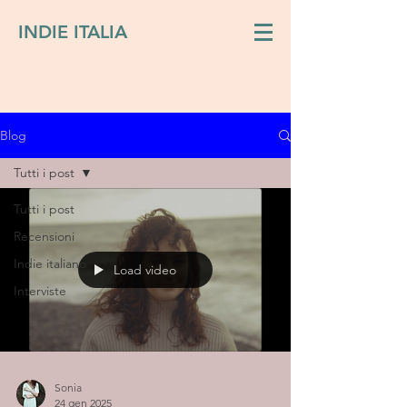
INDIE ITALIA
Blog
Tutti i post
Tutti i post
Recensioni
Indie italiano
Load video
Interviste
Sonia
24 gen 2025