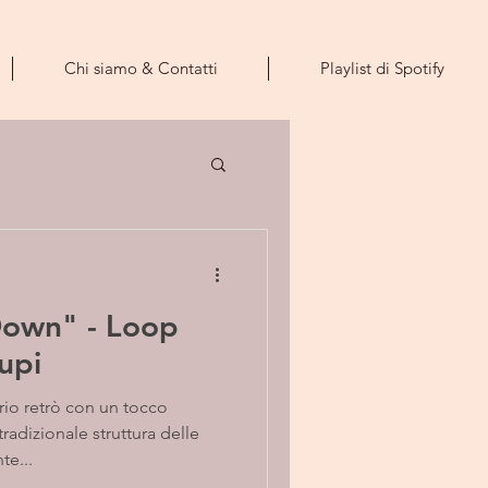
Chi siamo & Contatti
Playlist di Spotify
Down" - Loop
cupi
rio retrò con un tocco
dizionale struttura delle
te...