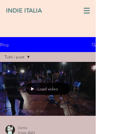
INDIE ITALIA
Blog
Tutti i post
Tutti i post
Recensioni
Indie italiano
Load video
Interviste
Sonia
5 nov 2023