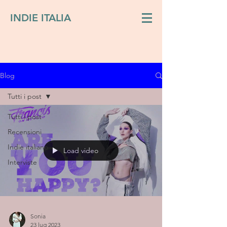
INDIE ITALIA
Blog
Tutti i post
Tutti i post
Recensioni
Indie italiano
Load video
Interviste
Sonia
23 lug 2023